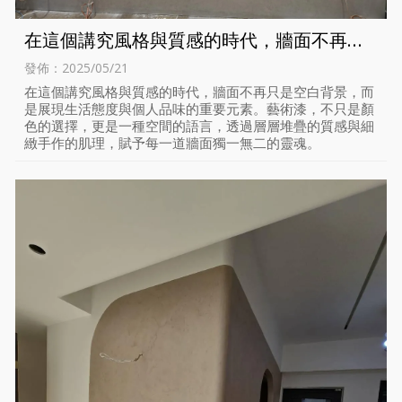
在這個講究風格與質感的時代，牆面不再只
是空白背景，而是展現生活態度與個人品味
發佈：2025/05/21
的重要元素。
在這個講究風格與質感的時代，牆面不再只是空白背景，而
是展現生活態度與個人品味的重要元素。藝術漆，不只是顏
色的選擇，更是一種空間的語言，透過層層堆疊的質感與細
緻手作的肌理，賦予每一道牆面獨一無二的靈魂。