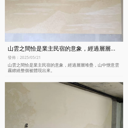
山雲之間恰是業主民宿的意象，經過層層堆
疊，山中愜意雲霧繚繞整個被體現出來。
發佈：2025/05/21
山雲之間恰是業主民宿的意象，經過層層堆疊，山中愜意雲
霧繚繞整個被體現出來。