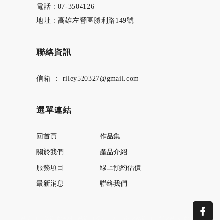
電話 : 07-3504126
地址 : 高雄左營區勝利路149號
聯絡資訊
信箱 ： riley520327@gmail.com
選單連結
回首頁
作品集
關於我們
產品介紹
服務項目
線上預約估價
最新消息
聯絡我們
藝術漆
藝術漆塗料
藝術漆塗料工程
彰化藝術漆
彰化藝術漆塗料