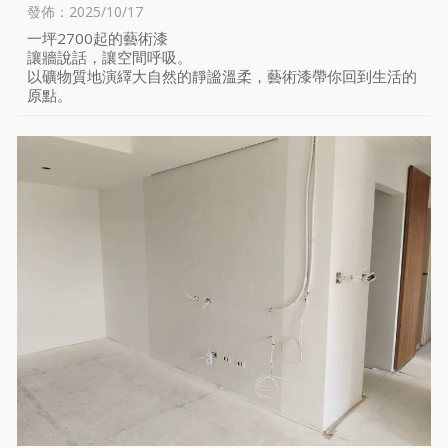
發佈：2025/10/17
一坪2700起的藝術漆
讓牆說話，讓空間呼吸。
以礦物質地演繹大自然的靜謐溫柔，藝術漆帶你回到生活的
原點。