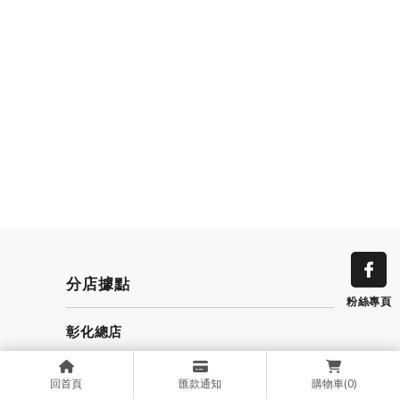
分店據點
粉絲專頁
彰化總店
手機 : 0918118991
回首頁
匯款通知
購物車
(0)
電話 : 04-36097066