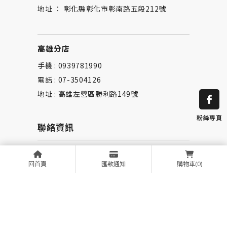
地址 ： 彰化縣彰化市彰南路五段212號
高雄分店
手機 : 0939781990
電話 : 07-3504126
地址 : 高雄左營區勝利路149號
粉絲專頁
聯絡資訊
信箱 ： riley520327@gmail.com
回首頁
匯款通知
購物車
(0)
選單連結
回首頁
作品集